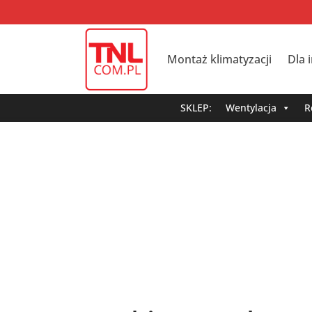
Montaż klimatyzacji
Dla 
SKLEP:
Wentylacja
R