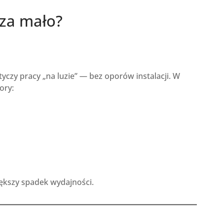
 za mało?
zy pracy „na luzie” — bez oporów instalacji. W
ory:
iększy spadek wydajności.