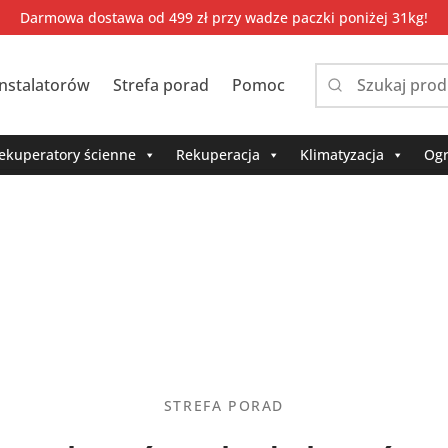
Darmowa dostawa od 499 zł przy wadze paczki poniżej 31kg!
instalatorów
Strefa porad
Pomoc
Narrow
by
category:
ekuperatory ścienne
Rekuperacja
Klimatyzacja
Ogr
STREFA PORAD