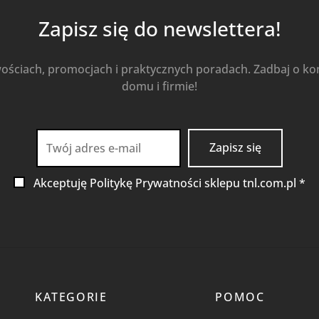
Zapisz się do newslettera!
wościach, promocjach i praktycznych poradach. Zadbaj o k
domu i firmie!
Akceptuję Politykę Prywatności sklepu tnl.com.pl *
KATEGORIE
POMOC