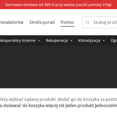
Darmowa dostawa od 499 zł przy wadze paczki poniżej 31kg!
instalatorów
Strefa porad
Pomoc
Narrow
by
category:
ekuperatory ścienne
Rekuperacja
Klimatyzacja
Ogr
leży wybrać żądany produkt, dodać go do koszyka za pomoc
 dodawać do koszyka więcej niż jeden produkt jednocześn