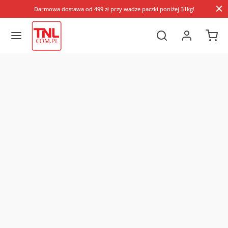
Darmowa dostawa od 499 zł przy wadze paczki poniżej 31kg!