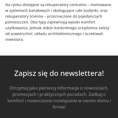
Na rynku dostępne są rekuperatory centralne – montowane
w systemach kanałowych i obsługujące całe budynki, oraz
rekuperatory ścienne – przeznaczone do pojedynczych
pomieszczeń. Oba typy zapewniają wysoki komfort
użytkowania, jednak dobór konkretnego urządzenia zależy
od powierzchni, układu architektonicznego i oczekiwań
inwestora.
Zapisz się do newslettera!
Otrzymuj jako pierwszy informacje o nowościach,
promocjach i praktycznych poradach. Zadbaj o
komfort i nowoczesne rozwiązania w swoim domu i
firmie!