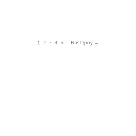
1
2
3
4
5
Następny →