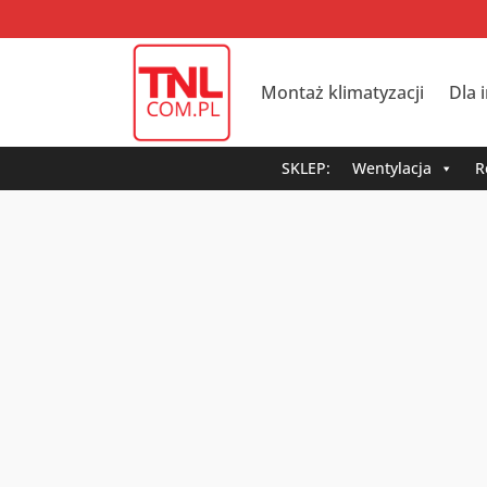
Montaż klimatyzacji
Dla 
SKLEP:
Wentylacja
R