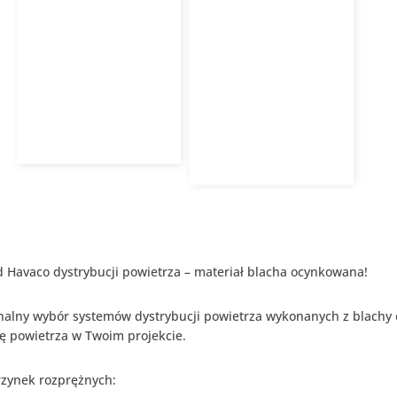
Złączka przewodów
Flexo Link
Złączka przewodów
FLEXO LINK PRO
75mm HAVACO
10,52
zł
z VAT
10,52
zł
z VAT
Dodaj do koszyka
Dodaj do koszyka
d Havaco dystrybucji powietrza – materiał blacha ocynkowana!
onalny wybór systemów dystrybucji powietrza wykonanych z blachy 
ę powietrza w Twoim projekcie.
rzynek rozprężnych: