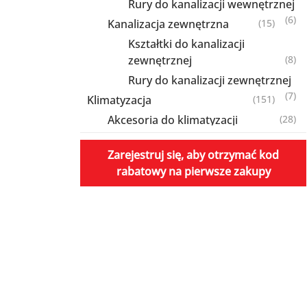
Rury do kanalizacji wewnętrznej
(6)
Kanalizacja zewnętrzna
(15)
Kształtki do kanalizacji
zewnętrznej
(8)
Rury do kanalizacji zewnętrznej
(7)
Klimatyzacja
(151)
Akcesoria do klimatyzacji
(28)
Izolowane rury miedziane
Zarejestruj się, aby otrzymać kod
HAVACO ColdLine
(1)
rabatowy na pierwsze zakupy
Koryta i kształtki montażowe PVC
(4)
Mocowania skraplacza
(10)
Płyny do czyszczenia klimatyzacji
(2)
Pompki do skroplin
(2)
Produkty do skroplin
(8)
Klimatyzatory
(123)
Klimatyzatory biurowe
(16)