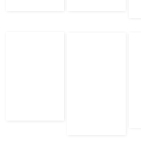
2
Od
44,21
zł
88,78
zł
z VAT
z VAT
17
Kup Teraz
Kup Teraz
Ku
Przepustnica tłumiąca
FLEXO
Prz
FLE
Przewód elastyczny
75S
FLEXO DUCT HAVACO
45,51
zł
Od
34,13
zł
z VAT
792,12
zł
Od
49
Kup Teraz
633,70
zł
z VAT
Do
Kup Teraz