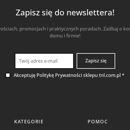
Zapisz się do newslettera!
wościach, promocjach i praktycznych poradach. Zadbaj o k
domu i firmie!
Akceptuję Politykę Prywatności sklepu tnl.com.pl *
KATEGORIE
POMOC