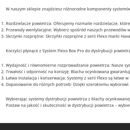
VENTS
(9)
W naszym sklepie znajdziesz różnorodne komponenty systemów 
Akcesoria do rekuperatorów
WANAS
(12)
Rozdzielacze powietrza: Oferujemy rozmaite rozdzielacze, któ
Przewody wentylacyjne: Wybierz spośród naszych przewodów wen
Filtry do rekuperatorów
(45)
Skrzynki rozprężne: Skrzyńki rozprężne z serii Flexo marki Hav
Filtry do rekuperatorów
KOMFOVENT
(12)
Korzyści płynące z System Flexo Box Pro do dystrybucji powiet
Filtry do rekuperatorów WANAS
(33)
Nagrzewnice WANAS
(1)
Wydajność i równomierne rozprowadzanie powietrza: Nasze sys
Nawilżacze powietrza WANAS
(2)
Trwałość i odporność na korozję: Blacha ocynkowana gwarantuj
Łatwa instalacja i konserwacja: Systemy z serii Flexo są łatwe w
Rekuperatory
(76)
Dopasowanie do różnych potrzeb: Dzięki szerokiemu wyborowi
Rekuperatory DEFRO
(15)
Rekuperatory KOMFOVENT
Wybierając systemy dystrybucji powietrza z blachy ocynkowanej 
DOMEKT
(29)
Postaw na jakość i skuteczność w dystrybucji powietrza – wybi
Centrale wentylacyjne
KOMFOVENT DOMEKT
nawiewne
(5)