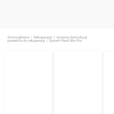
Strona główna
/
Rekuperacja
/
Systemy dystrybucji
powietrza do rekuperacji
/
System Flexo Box Pro
Cena
Cena
min
max
Mocowanie rury
Nożyk FLEXO KNIFE
FLEXO
HAVACO
Obe
pła
usz
58,94
zł
118,38
zł
Od
Od