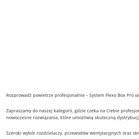
multi-split
(3)
Klimatyzatory ścienne
Rotenso
(48)
Klimatyzatory ścienne TCL
(1)
Ogrzewanie
(48)
Akcesoria grzewcze
(6)
Grzejniki
(40)
Grzejniki Dekoracyjne
(5)
Grzejniki Elektryczne
(3)
Grzejniki Łazienkowe
(32)
Maty grzewcze
(2)
Rozprowadź powietrze profesjonalnie – System Flexo Box Pro o
Rekuperacja
(215)
Zapraszamy do naszej kategorii, gdzie czeka na Ciebie profesj
Akcesoria do rekuperatorów
(22)
nowoczesne rozwiązania, które umożliwią skuteczną dystrybucj
Akcesoria do rekuperatorów
HAVACO
(1)
Szeroki wybór rozdzielaczy, przewodów wentylacyjnych oraz sk
Akcesoria do rekuperatorów