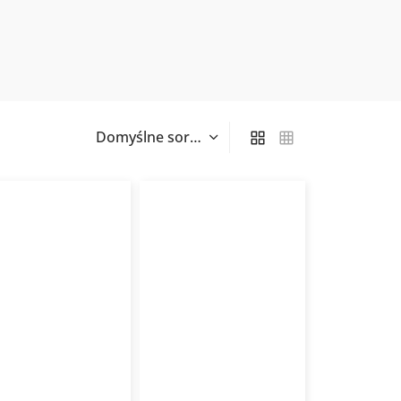
jście kanału
Podpora dachowa
skie samo-
Flexo FOOT
czelniające FLEXO