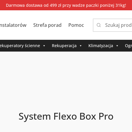
Darmowa dostawa od 499 zł przy wadze paczki poniżej 31kg!
instalatorów
Strefa porad
Pomoc
Narrow
by
category:
ekuperatory ścienne
Rekuperacja
Klimatyzacja
Ogr
System Flexo Box Pro