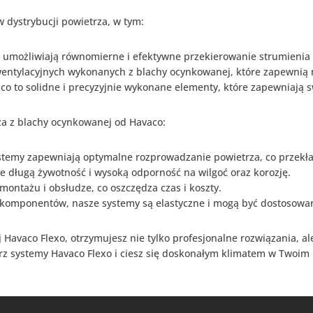
dystrybucji powietrza, w tym:
re umożliwiają równomierne i efektywne przekierowanie strumienia
tylacyjnych wykonanych z blachy ocynkowanej, które zapewnią nie
aco to solidne i precyzyjnie wykonane elementy, które zapewniają
rza z blachy ocynkowanej od Havaco:
temy zapewniają optymalne rozprowadzanie powietrza, co przekład
e długą żywotność i wysoką odporność na wilgoć oraz korozję.
 montażu i obsłudze, co oszczędza czas i koszty.
 komponentów, nasze systemy są elastyczne i mogą być dostosowa
Havaco Flexo, otrzymujesz nie tylko profesjonalne rozwiązania, ale
erz systemy Havaco Flexo i ciesz się doskonałym klimatem w Twoim 