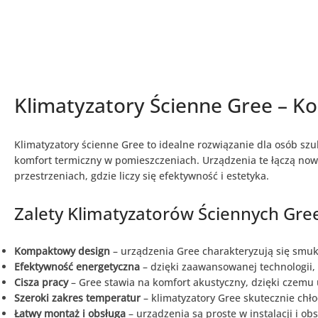
DOMEKT
(29)
Centrale wentylacyjne
KOMFOVENT DOMEKT
nawiewne
(5)
Centrale wentylacyjne
Klimatyzatory Ścienne Gree – K
KOMFOVENT DOMEKT z
wymiennikiem obrotowym
(14)
Centrale wentylacyjne
Klimatyzatory ścienne Gree to idealne rozwiązanie dla osób s
KOMFOVENT DOMEKT z
komfort termiczny w pomieszczeniach. Urządzenia te łączą no
przestrzeniach, gdzie liczy się efektywność i estetyka.
wymiennikiem
przeciwprądowym
(9)
Zalety Klimatyzatorów Ściennych Gre
Rekuperatory VENTS
(31)
Rekuperatory VENTS z
Kompaktowy design
– urządzenia Gree charakteryzują się smu
wymiennikiem krzyżowym
Efektywność energetyczna
– dzięki zaawansowanej technologii, 
(2)
Rekuperatory VENTS z
Cisza pracy
– Gree stawia na komfort akustyczny, dzięki czemu 
wymiennikiem obrotowym
Szeroki zakres temperatur
– klimatyzatory Gree skutecznie chło
(2)
Rekuperatory VENTS z
Łatwy montaż i obsługa
– urządzenia są proste w instalacji i o