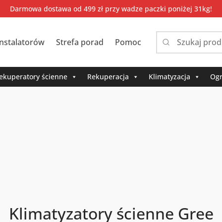
Darmowa dostawa od 499 zł przy wadze paczki poniżej 31kg!
instalatorów
Strefa porad
Pomoc
Narrow
by
category:
ekuperatory ścienne
Rekuperacja
Klimatyzacja
Ogr
Klimatyzatory ścienne Gree