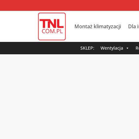
Montaż klimatyzacji
Dla 
SKLEP:
Wentylacja
R