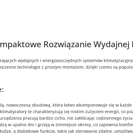
ompaktowe Rozwiązanie Wydajnej K
zukających wydajnych i energooszczędnych systemów klimatyzacyjny
woczesne technologie z prostym montażem, dzięki czemu są popu
e:
kłą, nowoczesną obudową, która łatwo wkomponowuje się w każde 
klimatyzatory te charakteryzują się niskim zużyciem energii, co po
urządzenia pracują bardzo cicho, nie zakłócając codziennego życia
dzą w upalne dni i grzeją w zimniejsze okresy, co zapewnia komfort
bsłudze, a dodatkowe funkcje, takie jak sterowanie zdalne, umożliw