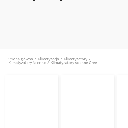
Strona główna
/
Klimatyzacja
/
Klimatyzatory
/
Klimatyzatory ścienne
/
Klimatyzatory ścienne Gree
Cena
Cena
min
max