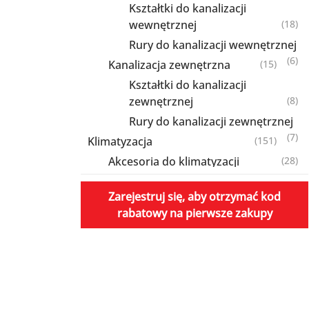
Kształtki do kanalizacji
wewnętrznej
(18)
Rury do kanalizacji wewnętrznej
(6)
Kanalizacja zewnętrzna
(15)
Kształtki do kanalizacji
zewnętrznej
(8)
Rury do kanalizacji zewnętrznej
(7)
Klimatyzacja
(151)
Akcesoria do klimatyzacji
(28)
Izolowane rury miedziane
Zarejestruj się, aby otrzymać kod
HAVACO ColdLine
(1)
rabatowy na pierwsze zakupy
Koryta i kształtki montażowe PVC
(4)
Mocowania skraplacza
(10)
Płyny do czyszczenia klimatyzacji
(2)
Pompki do skroplin
(2)
Produkty do skroplin
(8)