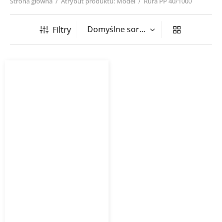
Strona główna
/
Atrybut produktu: Model
/
Rura PP 40/1000
Filtry
Rura kanalizacyjna
wewnętrzna PP-HT 1000