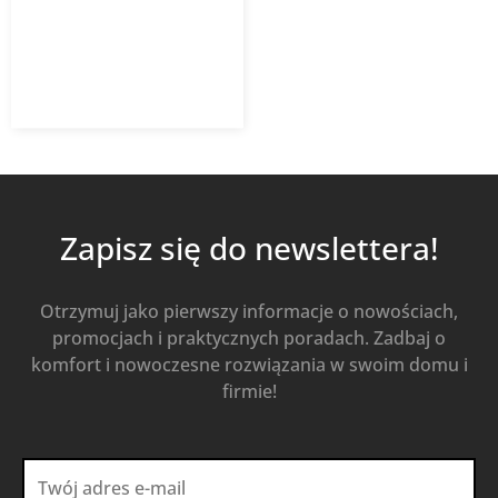
9,23
zł
z VAT
Od
Kup Teraz
Zapisz się do newslettera!
Otrzymuj jako pierwszy informacje o nowościach,
promocjach i praktycznych poradach. Zadbaj o
komfort i nowoczesne rozwiązania w swoim domu i
firmie!