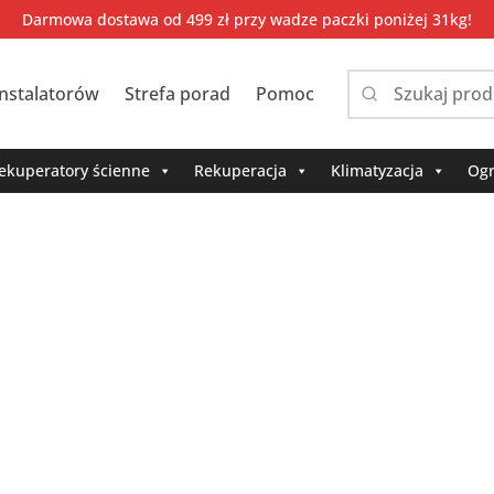
Darmowa dostawa od 499 zł przy wadze paczki poniżej 31kg!
instalatorów
Strefa porad
Pomoc
Narrow
by
category:
ekuperatory ścienne
Rekuperacja
Klimatyzacja
Ogr