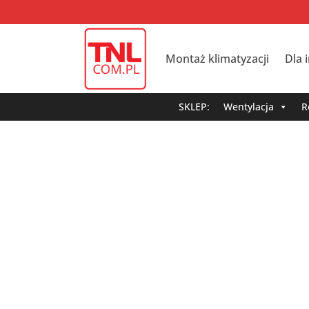
Montaż klimatyzacji
Dla 
SKLEP:
Wentylacja
R