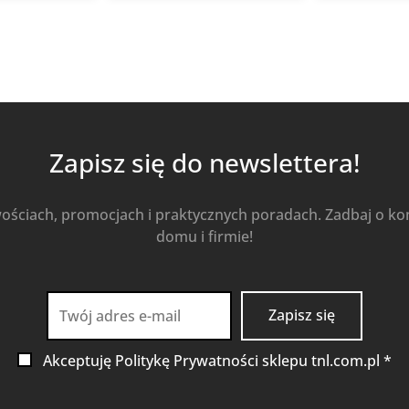
Kup Teraz
Kup Teraz
Zapisz się do newslettera!
wościach, promocjach i praktycznych poradach. Zadbaj o k
domu i firmie!
Akceptuję Politykę Prywatności sklepu tnl.com.pl *