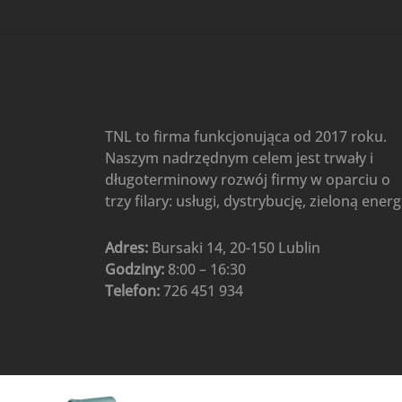
TNL to firma funkcjonująca od 2017 roku.
Naszym nadrzędnym celem jest trwały i
długoterminowy rozwój firmy w oparciu o
trzy filary: usługi, dystrybucję, zieloną energ
Adres:
Bursaki 14, 20-150 Lublin
Godziny:
8:00 – 16:30
Telefon:
726 451 934