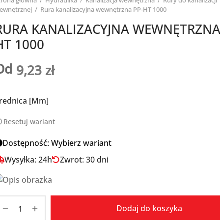
trona główna
/
Hydraulika
/
Kanalizacja wewnętrzna
/
Rury do kanalizacji
ewnętrznej
/
Rura kanalizacyjna wewnętrzna PP-HT 1000
RURA KANALIZACYJNA WEWNĘTRZNA
HT 1000
Od
9,23
zł
rednica [mm]
Resetuj wariant
Dostępność: Wybierz wariant
Wysyłka: 24h
Zwrot: 30 dni
Dodaj do koszyka