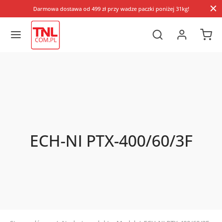
Darmowa dostawa od 499 zł przy wadze paczki poniżej 31kg!
ECH-NI PTX-400/60/3F