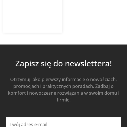
1 414,50
zł
Od
1 018,44
zł
z VAT
Kup Teraz
Zapisz się do newslettera!
Otrzymuj jako pierwszy informacje o nowościach,
promocjach i praktycznych poradach. Zadbaj o
komfort i nowoczesne rozwiązania w swoim domu i
firmie!