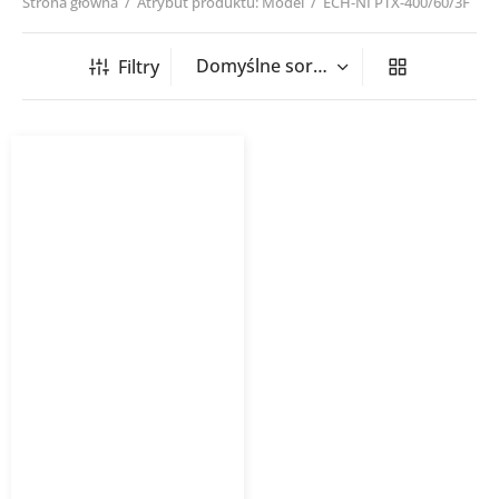
Strona główna
/
Atrybut produktu: Model
/
ECH-NI PTX-400/60/3F
Filtry
Nagrzewnica kanałowa
okrągła ECH NI PTX/PSX