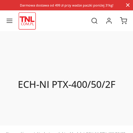
Darmowa dostawa od 499 zł przy wadze paczki poniżej 31kg!
ECH-NI PTX-400/50/2F