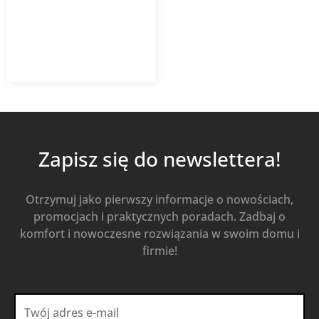
1 414,50
zł
Od
1 018,44
zł
z VAT
Kup Teraz
Zapisz się do newslettera!
Otrzymuj jako pierwszy informacje o nowościach,
promocjach i praktycznych poradach. Zadbaj o
komfort i nowoczesne rozwiązania w swoim domu i
firmie!