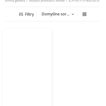
Strona główna
/
Atrybut produktu: Model
/
ECH-NI PTX-400/50/2F
Filtry
Nagrzewnica kanałowa
okrągła ECH NI PTX/PSX