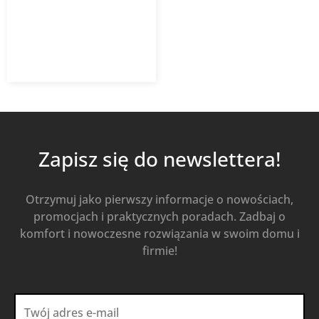
1 414,50
zł
Od
1 018,44
zł
z VAT
Kup Teraz
Zapisz się do newslettera!
Otrzymuj jako pierwszy informacje o nowościach,
promocjach i praktycznych poradach. Zadbaj o
komfort i nowoczesne rozwiązania w swoim domu i
firmie!