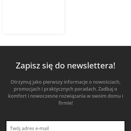
1 414,50
zł
Od
1 018,44
zł
z VAT
Kup Teraz
Zapisz się do newslettera!
Otrzymuj jako pierwszy informacje o nowościach,
promocjach i praktycznych poradach. Zadbaj o
komfort i nowoczesne rozwiązania w swoim domu i
firmie!