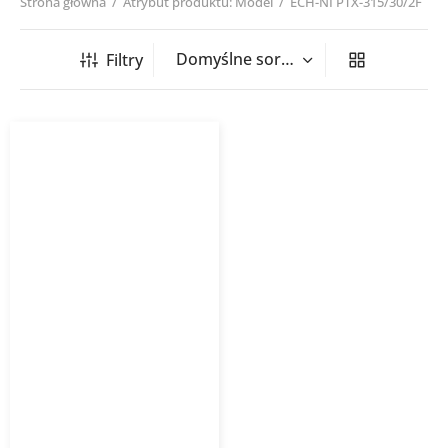
Strona główna
/
Atrybut produktu: Model
/
ECH-NI PTX-315/30/2F
Filtry
Nagrzewnica kanałowa
okrągła ECH NI PTX/PSX