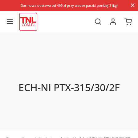
Darmowa dostawa od 499 zł przy wadze paczki poniżej 31kg!
ECH-NI PTX-315/30/2F