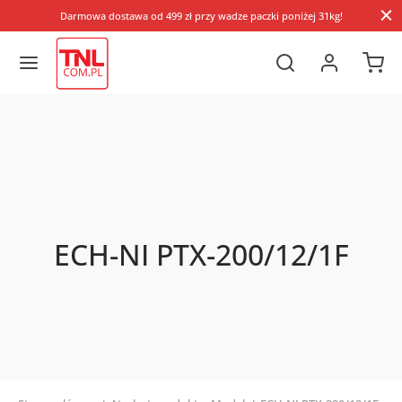
Darmowa dostawa od 499 zł przy wadze paczki poniżej 31kg!
ECH-NI PTX-200/12/1F