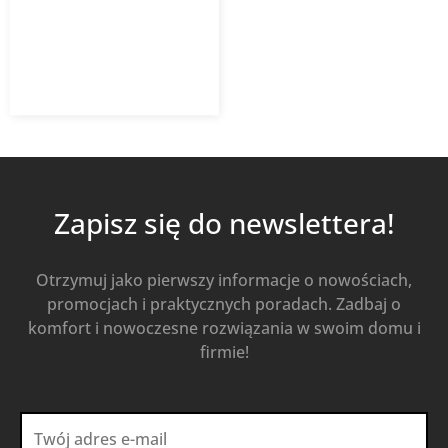
1 414,50
zł
Od
1 018,44
zł
z VAT
Kup Teraz
Zapisz się do newslettera!
Otrzymuj jako pierwszy informacje o nowościach,
promocjach i praktycznych poradach. Zadbaj o
komfort i nowoczesne rozwiązania w swoim domu i
firmie!