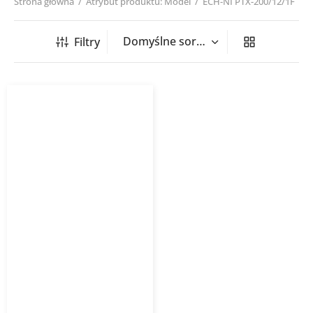
Strona główna
/
Atrybut produktu: Model
/
ECH-NI PTX-200/12/1F
Filtry
Nagrzewnica kanałowa
okrągła ECH NI PTX/PSX