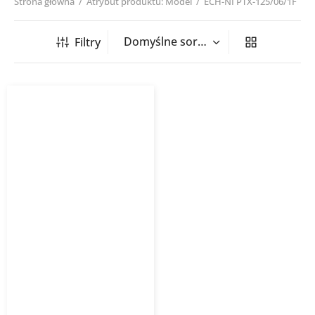
Strona główna
/
Atrybut produktu: Model
/
ECH-NI PTX-125/06/1F
Filtry
Nagrzewnica kanałowa
okrągła ECH NI PTX/PSX