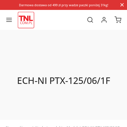
Darmowa dostawa od 499 zł przy wadze paczki poniżej 31kg!
ECH-NI PTX-125/06/1F