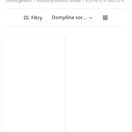
Strona główna
/
Atrybut produktu: Model
/
ECH-NI PTX-100/12/1F
Filtry
Nagrzewnica kanałowa
okrągła ECH NI PTX/PSX