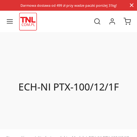
Darmowa dostawa od 499 zł przy wadze paczki poniżej 31kg!
ECH-NI PTX-100/12/1F