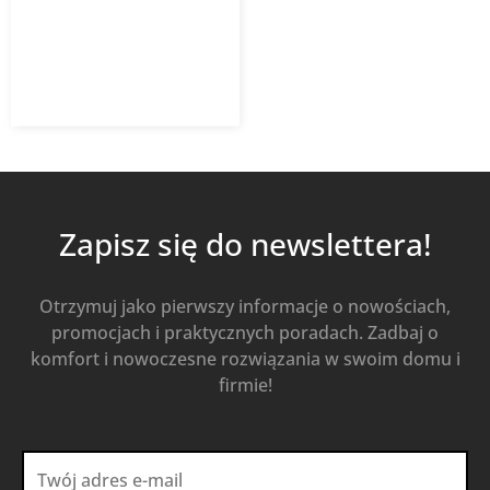
1 414,50
zł
Od
1 018,44
zł
z VAT
Kup Teraz
Zapisz się do newslettera!
Otrzymuj jako pierwszy informacje o nowościach,
promocjach i praktycznych poradach. Zadbaj o
komfort i nowoczesne rozwiązania w swoim domu i
firmie!