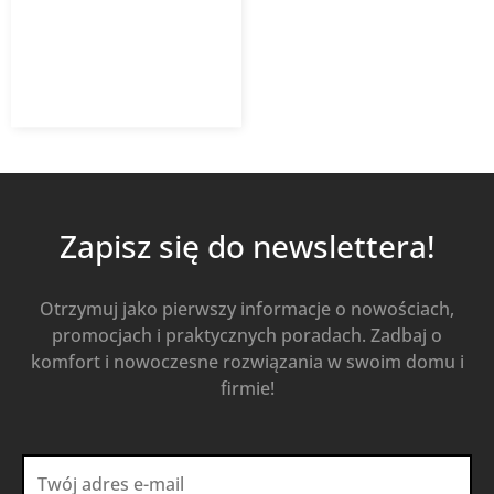
1 414,50
zł
Od
1 018,44
zł
z VAT
Kup Teraz
Zapisz się do newslettera!
Otrzymuj jako pierwszy informacje o nowościach,
promocjach i praktycznych poradach. Zadbaj o
komfort i nowoczesne rozwiązania w swoim domu i
firmie!