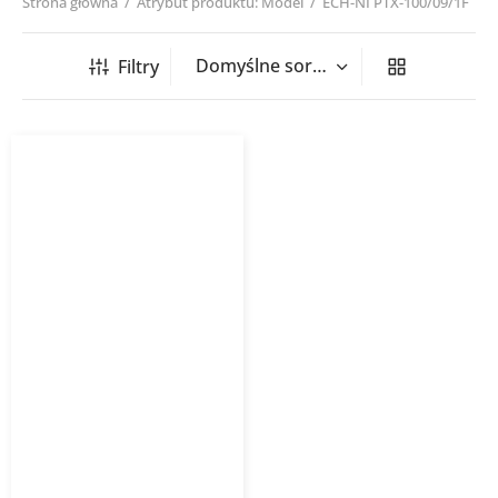
Strona główna
/
Atrybut produktu: Model
/
ECH-NI PTX-100/09/1F
Filtry
Nagrzewnica kanałowa
okrągła ECH NI PTX/PSX