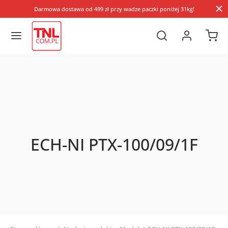
Darmowa dostawa od 499 zł przy wadze paczki poniżej 31kg!
ECH-NI PTX-100/09/1F