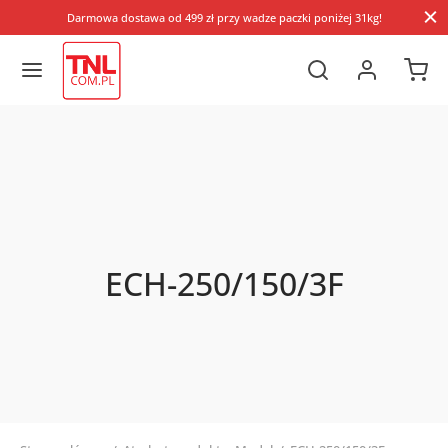
Darmowa dostawa od 499 zł przy wadze paczki poniżej 31kg!
ECH-250/150/3F