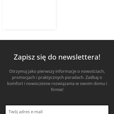
205,46
zł
285,36
zł
z VAT
Od
Kup Teraz
Zapisz się do newslettera!
Otrzymuj jako pierwszy informacje o nowościach,
promocjach i praktycznych poradach. Zadbaj o
komfort i nowoczesne rozwiązania w swoim domu i
firmie!