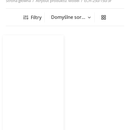
Strona główna
/
Atrybut produktu: Model
/
ECH-250/150/3F
Filtry
Nagrzewnica kanałowa
okrągła ECH