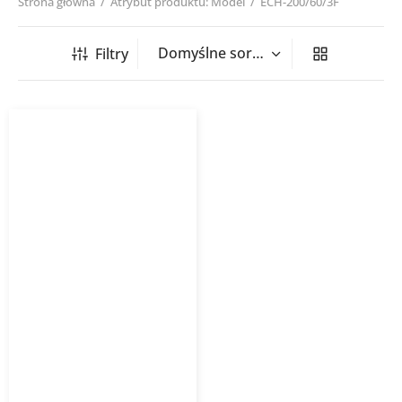
Strona główna
/
Atrybut produktu: Model
/
ECH-200/60/3F
Filtry
Nagrzewnica kanałowa
okrągła ECH