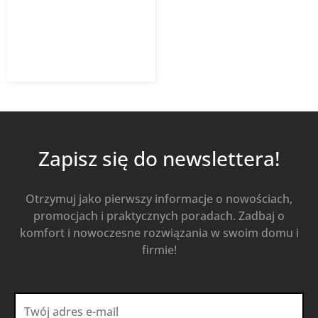
205,46
zł
285,36
zł
z VAT
Od
Kup Teraz
Zapisz się do newslettera!
Otrzymuj jako pierwszy informacje o nowościach,
promocjach i praktycznych poradach. Zadbaj o
komfort i nowoczesne rozwiązania w swoim domu i
firmie!