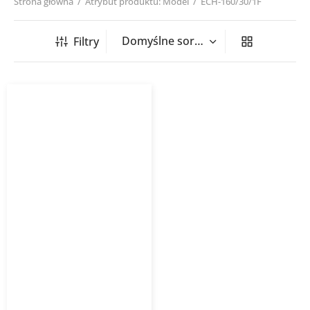
Strona główna
/
Atrybut produktu: Model
/
ECH-160/30/1F
Filtry
Nagrzewnica kanałowa
okrągła ECH