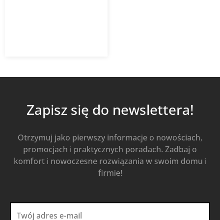
205,46
zł
285,36
zł
z VAT
Od
Kup Teraz
Zapisz się do newslettera!
Otrzymuj jako pierwszy informacje o nowościach,
promocjach i praktycznych poradach. Zadbaj o
komfort i nowoczesne rozwiązania w swoim domu i
firmie!