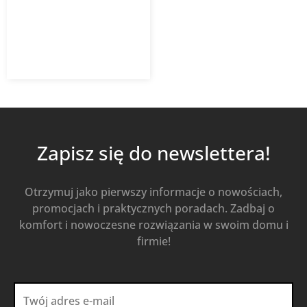
205,46
zł
285,36
zł
z VAT
Od
Kup Teraz
Zapisz się do newslettera!
Otrzymuj jako pierwszy informacje o nowościach,
promocjach i praktycznych poradach. Zadbaj o
komfort i nowoczesne rozwiązania w swoim domu i
firmie!