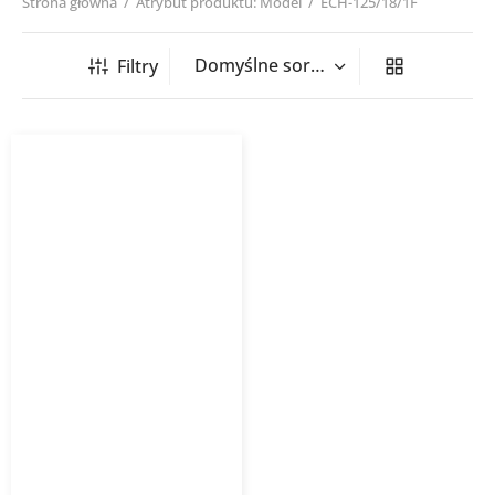
Strona główna
/
Atrybut produktu: Model
/
ECH-125/18/1F
Filtry
Nagrzewnica kanałowa
okrągła ECH