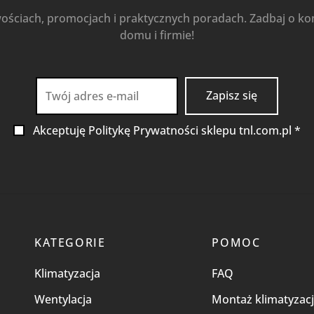
wościach, promocjach i praktycznych poradach. Zadbaj o k
domu i firmie!
Akceptuję Politykę Prywatności sklepu tnl.com.pl *
KATEGORIE
POMOC
Klimatyzacja
FAQ
Wentylacja
Montaż klimatyzacj