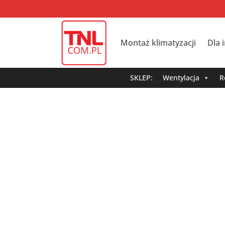
Montaż klimatyzacji
Dla 
SKLEP:
Wentylacja
R