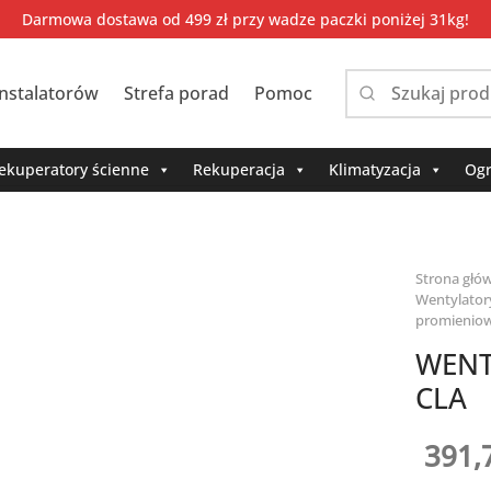
Darmowa dostawa od 499 zł przy wadze paczki poniżej 31kg!
instalatorów
Strefa porad
Pomoc
Narrow
by
category:
ekuperatory ścienne
Rekuperacja
Klimatyzacja
Ogr
Strona głó
Wentylator
promienio
WENT
CLA
391,