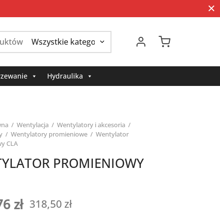
Szukaj:
zewanie
Hydraulika
wna
/
Wentylacja
/
Wentylatory i akcesoria
/
y
/
Wentylatory promieniowe
/
Wentylator
wy CLA
YLATOR PROMIENIOWY
76
zł
318,50
zł