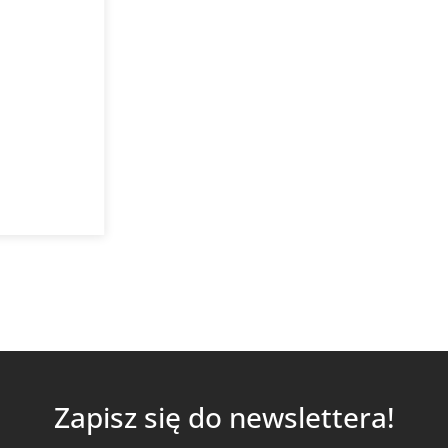
romieniowy
AT
yka
Zapisz się do newslettera!