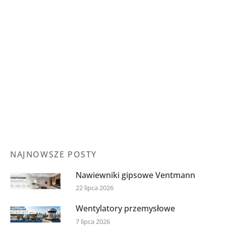
Większa efektywność instalacji wentylacyjnej pomoże
Ci zaoszczędzić dobre pieniądze oraz podnieść jakość
powietrza w miejscu Twojego przebywania. Czy wiesz,
że Twoja wentylacja może działać lepiej, niż myślisz?
Niewłaściwie działający system wentylacyjny może
prowadzić do niepotrzebnych strat finansowych i
obniżonego komfortu w Twoim domu lub miejscu
pracy. W tym artykule omówimy,…
NAJNOWSZE POSTY
Nawiewniki gipsowe Ventmann
22 lipca 2026
Wentylatory przemysłowe
7 lipca 2026