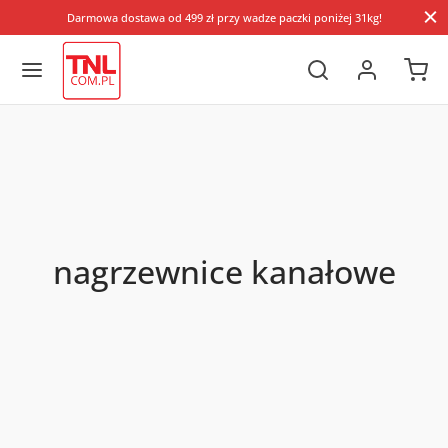
Darmowa dostawa od 499 zł przy wadze paczki poniżej 31kg!
nagrzewnice kanałowe