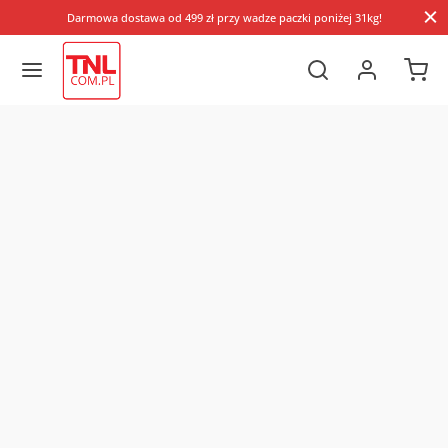
Darmowa dostawa od 499 zł przy wadze paczki poniżej 31kg!