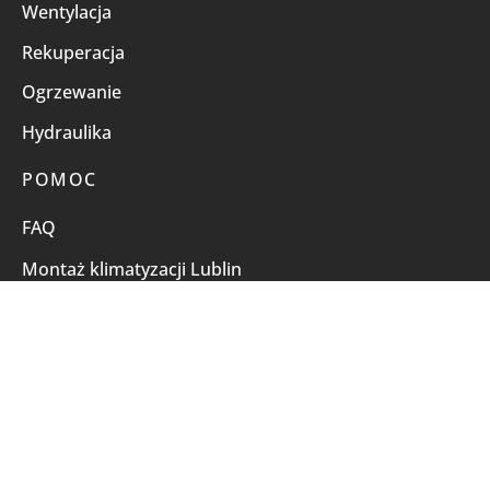
Wentylacja
Rekuperacja
Ogrzewanie
Hydraulika
POMOC
FAQ
Montaż klimatyzacji Lublin
Dla instalatorów
Jak zamawiać?
Metody płatności
FILTRUJ WG CENY
Czas i koszt wysyłki
Reklamacje i zwroty