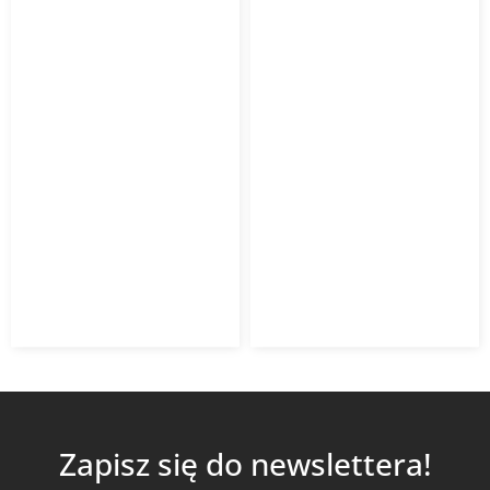
Rekuperator DOMEKT R
Rekuperator DOMEKT R
700 H
700 V
22 740,26
zł
23 668,43
zł
Od
Od
19 329,22
zł
20 118,16
zł
z VAT
z VAT
Kup Teraz
Kup Teraz
Zapisz się do newslettera!