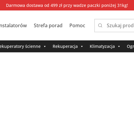
Darmowa dostawa od 499 zł przy wadze paczki poniżej 31kg!
instalatorów
Strefa porad
Pomoc
Narrow
by
category:
ekuperatory ścienne
Rekuperacja
Klimatyzacja
Ogr