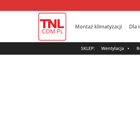
Montaż klimatyzacji
Dla 
SKLEP:
Wentylacja
R