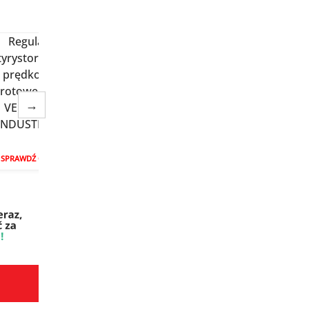
→
SPRAWDŹ CENĘ