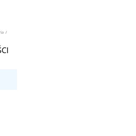
ria
/
CI