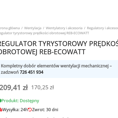
trona główna
/
Wentylacja
/
Wentylatory i akcesoria
/
Regulatory i akceso
egulator tyrystorowy prędkości obrotowej REB-ECOWATT
REGULATOR TYRYSTOROWY PRĘDKOŚ
OBROTOWEJ REB-ECOWATT
Kompletny dobór elementów wentylacji mechanicznej –
zadzwoń
726 451 934
209,41
zł
170,25
zł
Produkt: Dostępny
Wysyłka: 24h
Zwrot: 30 dni