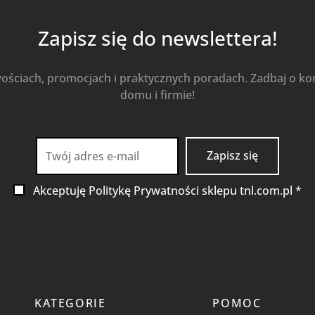
Zapisz się do newslettera!
wościach, promocjach i praktycznych poradach. Zadbaj o k
domu i firmie!
Akceptuję Politykę Prywatności sklepu tnl.com.pl *
KATEGORIE
POMOC