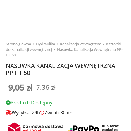
Strona główna
/
Hydraulika
/
Kanalizacja wewnętrzna
/
Kształtki
do kanalizacji wewnętrznej
/
Nasuwka Kanalizacja Wewnętrzna PP-
HT 50
NASUWKA KANALIZACJA WEWNĘTRZNA
PP-HT 50
9,05
zł
7,36
zł
Produkt: Dostępny
Wysyłka: 24h
Zwrot: 30 dni