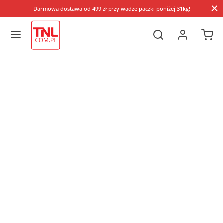
Darmowa dostawa od 499 zł przy wadze paczki poniżej 31kg!