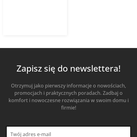
1 971,69
zł
Od
1 380,18
zł
z VAT
Kup Teraz
Zapisz się do newslettera!
Otrzymuj jako pierwszy informacje o nowościach,
promocjach i praktycznych poradach. Zadbaj o
komfort i nowoczesne rozwiązania w swoim domu i
firmie!