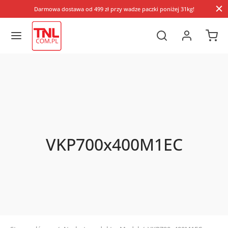
Darmowa dostawa od 499 zł przy wadze paczki poniżej 31kg!
VKP700x400M1EC