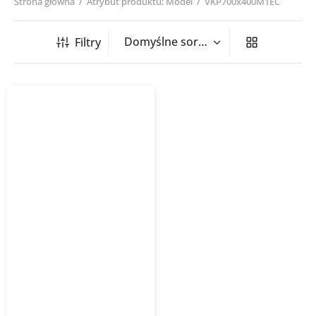
Strona główna
/
Atrybut produktu: Model
/
VKP700x400M1EC
Filtry
Wentylator Kanałowy
Vents VKP EC