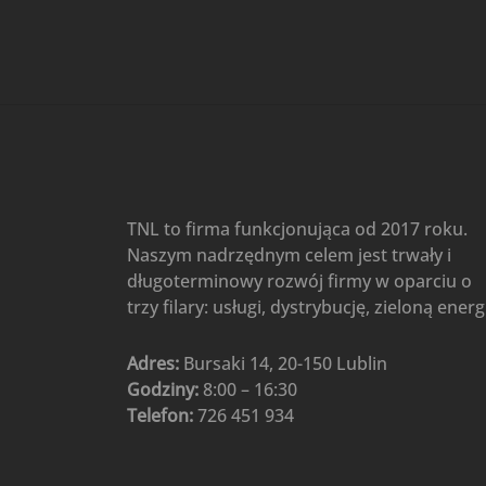
Gree
(6)
Klimatyzatory przenośne
(4)
Klimatyzatory przenośne
AIWA
(4)
Klimatyzatory ścienne
(104)
Klimatyzatory ścienne AlpicAir
(1)
Klimatyzatory ścienne
TNL to firma funkcjonująca od 2017 roku.
Gree
(50)
Naszym nadrzędnym celem jest trwały i
Klimatyzatory Ścienne Mistral
długoterminowy rozwój firmy w oparciu o
(1)
Klimatyzatory ścienne
trzy filary: usługi, dystrybucję, zieloną energ
multi-split
(3)
Klimatyzatory ścienne
Adres:
Bursaki 14, 20-150 Lublin
Rotenso
(48)
Godziny:
8:00 – 16:30
Klimatyzatory ścienne TCL
(1)
Telefon:
726 451 934
Ogrzewanie
(48)
Akcesoria grzewcze
(6)