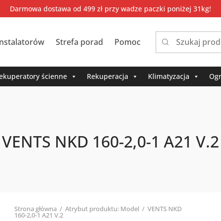
Darmowa dostawa od 499 zł przy wadze paczki poniżej 31kg!
instalatorów
Strefa porad
Pomoc
Narrow
by
category:
ekuperatory ścienne
Rekuperacja
Klimatyzacja
Ogr
VENTS NKD 160-2,0-1 A21 V.2
Strona główna
/
Atrybut produktu: Model
/
VENTS NKD
160-2,0-1 A21 V.2