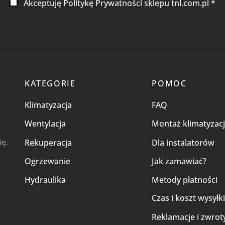
Akceptuję Politykę Prywatności sklepu tnl.com.pl *
KATEGORIE
POMOC
Klimatyzacja
FAQ
Wentylacja
Montaż klimatyzacj
ię.
Rekuperacja
Dla instalatorów
Ogrzewanie
Jak zamawiać?
Hydraulika
Metody płatności
Czas i koszt wysyłk
Reklamacje i zwrot