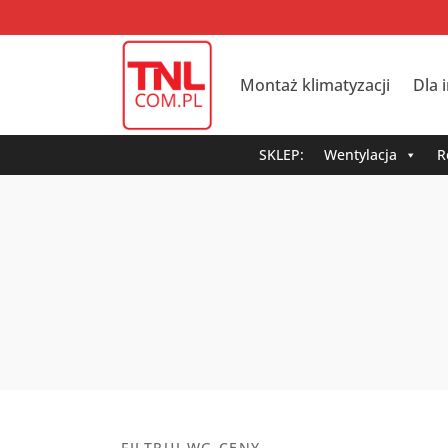
Montaż klimatyzacji
Dla 
SKLEP:
Wentylacja
R
FILTRUJ WG CENY