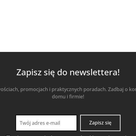
Zapisz się do newslettera!
wościach, promocjach i praktycznych poradach. Zadbaj o k
domu i firmie!