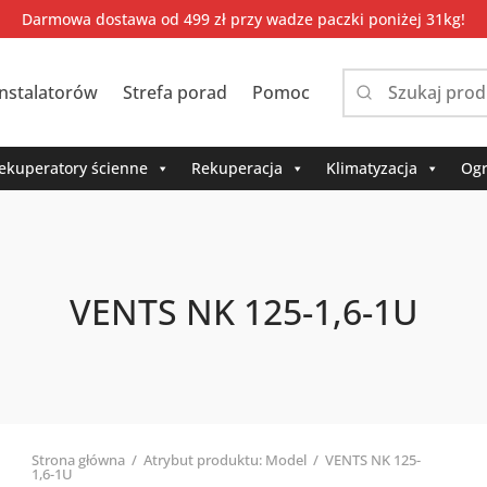
Darmowa dostawa od 499 zł przy wadze paczki poniżej 31kg!
instalatorów
Strefa porad
Pomoc
Narrow
by
category:
ekuperatory ścienne
Rekuperacja
Klimatyzacja
Ogr
VENTS NK 125-1,6-1U
Strona główna
/
Atrybut produktu: Model
/
VENTS NK 125-
1,6-1U