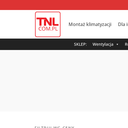
Montaż klimatyzacji
Dla 
SKLEP:
Wentylacja
R
FILTRUJ WG CENY