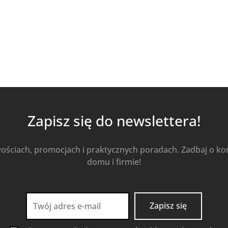
Zapisz się do newslettera!
wościach, promocjach i praktycznych poradach. Zadbaj o k
domu i firmie!