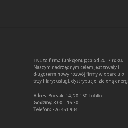
Gree
(6)
Klimatyzatory przenośne
(4)
Klimatyzatory przenośne
AIWA
(4)
Klimatyzatory ścienne
(104)
Klimatyzatory ścienne AlpicAir
(1)
Klimatyzatory ścienne
TNL to firma funkcjonująca od 2017 roku.
Gree
(50)
Naszym nadrzędnym celem jest trwały i
Klimatyzatory Ścienne Mistral
długoterminowy rozwój firmy w oparciu o
(1)
Klimatyzatory ścienne
trzy filary: usługi, dystrybucję, zieloną energ
multi-split
(3)
Klimatyzatory ścienne
Adres:
Bursaki 14, 20-150 Lublin
Rotenso
(48)
Godziny:
8:00 – 16:30
Klimatyzatory ścienne TCL
(1)
Telefon:
726 451 934
Ogrzewanie
(48)
Akcesoria grzewcze
(6)