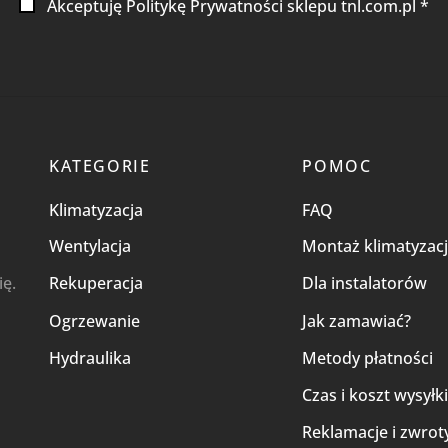
Akceptuję Politykę Prywatności sklepu tnl.com.pl *
KATEGORIE
POMOC
Klimatyzacja
FAQ
Wentylacja
Montaż klimatyzacj
ię.
Rekuperacja
Dla instalatorów
Ogrzewanie
Jak zamawiać?
Hydraulika
Metody płatności
Czas i koszt wysyłk
Reklamacje i zwrot