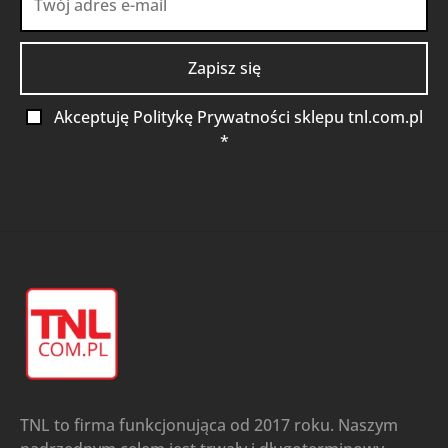
Akceptuję Politykę Prywatności sklepu tnl.com.pl
*
TNL to firma funkcjonująca od 2017 roku. Naszym