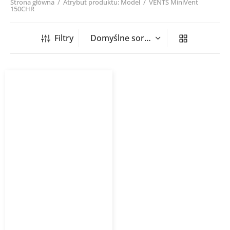
Strona główna
/
Atrybut produktu: Model
/
VENTS MiniVent
150CHR
Filtry
Nasada kominowa
wentylacyjna MiniVent