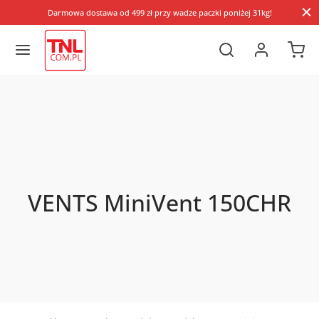
Darmowa dostawa od 499 zł przy wadze paczki poniżej 31kg!
VENTS MiniVent 150CHR