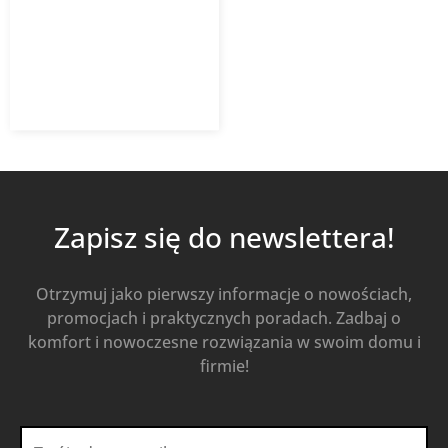
VENTS
412,97
zł
485,85
zł
z VAT
Od
Kup Teraz
Zapisz się do newslettera!
Otrzymuj jako pierwszy informacje o nowościach,
promocjach i praktycznych poradach. Zadbaj o
komfort i nowoczesne rozwiązania w swoim domu i
firmie!