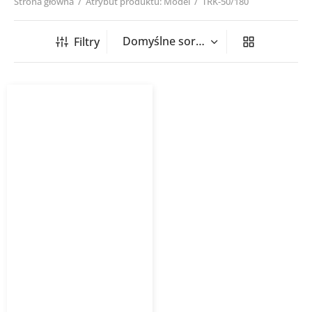
Strona główna
/
Atrybut produktu: Model
/
TRK-50/180
Filtry
Grzejnik łazienkowy TRICK
INSTALPROJEKT