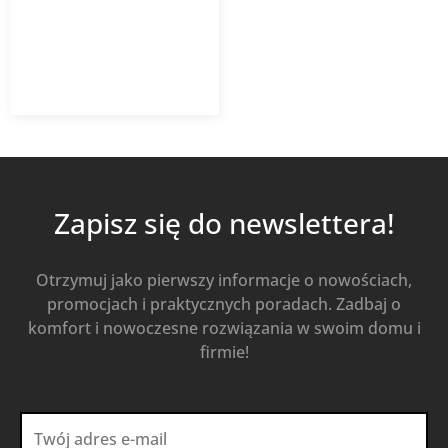
1 365,30
zł
z VAT
Od
Kup Teraz
Zapisz się do newslettera!
Otrzymuj jako pierwszy informacje o nowościach,
promocjach i praktycznych poradach. Zadbaj o
komfort i nowoczesne rozwiązania w swoim domu i
firmie!