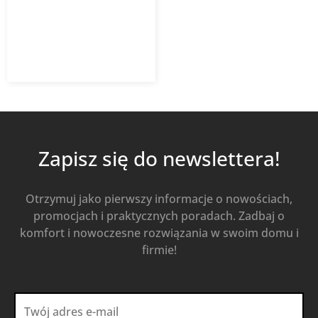
8,09
zł
z VAT
Od
Kup Teraz
Zapisz się do newslettera!
Otrzymuj jako pierwszy informacje o nowościach,
promocjach i praktycznych poradach. Zadbaj o
komfort i nowoczesne rozwiązania w swoim domu i
firmie!