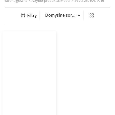
Strona główna
/
Atrybut produktu: Model
/
SV-A2 250 RAL 9016
Filtry
Zawór nawiewny z ramką
montażową SV-A2
HAVACO RAL 9016 biały