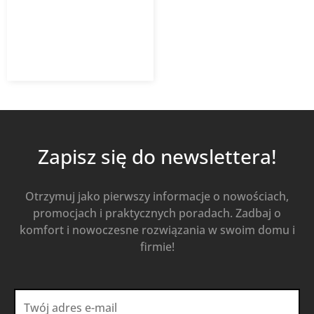
404,56
zł
z VAT
Od
Kup Teraz
Zapisz się do newslettera!
Otrzymuj jako pierwszy informacje o nowościach,
promocjach i praktycznych poradach. Zadbaj o
komfort i nowoczesne rozwiązania w swoim domu i
firmie!