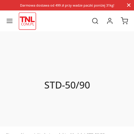
Darmowa dostawa od 499 zł przy wadze paczki poniżej 31kg!
STD-50/90