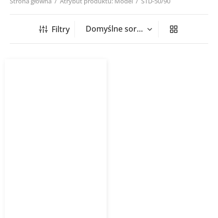
Strona główna
/
Atrybut produktu: Model
/
STD-50/90
Filtry
Grzejnik łazienkowy
STANDARD 3D
INSTALPROJEKT