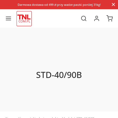
Darmowa dostawa od 499 zł przy wadze paczki poniżej 31kg!
STD-40/90B