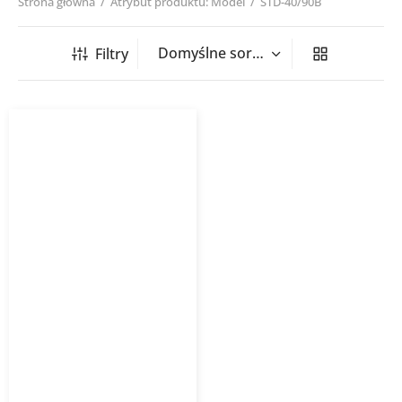
Strona główna
/
Atrybut produktu: Model
/
STD-40/90B
Filtry
Grzejnik łazienkowy
STANDARD 3D
INSTALPROJEKT