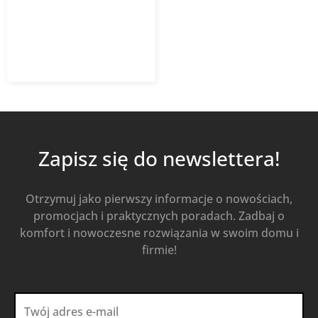
404,56
zł
z VAT
Od
Kup Teraz
Zapisz się do newslettera!
Otrzymuj jako pierwszy informacje o nowościach,
promocjach i praktycznych poradach. Zadbaj o
komfort i nowoczesne rozwiązania w swoim domu i
firmie!