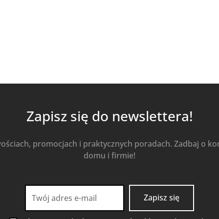
Zapisz się do newslettera!
wościach, promocjach i praktycznych poradach. Zadbaj o k
domu i firmie!