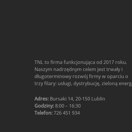
Gree
(6)
Klimatyzatory przenośne
(4)
Klimatyzatory przenośne
AIWA
(4)
Klimatyzatory ścienne
(104)
Klimatyzatory ścienne AlpicAir
(1)
Klimatyzatory ścienne
TNL to firma funkcjonująca od 2017 roku.
Gree
(50)
Naszym nadrzędnym celem jest trwały i
Klimatyzatory Ścienne Mistral
długoterminowy rozwój firmy w oparciu o
(1)
Klimatyzatory ścienne
trzy filary: usługi, dystrybucję, zieloną energ
multi-split
(3)
Klimatyzatory ścienne
Adres:
Bursaki 14, 20-150 Lublin
Rotenso
(48)
Godziny:
8:00 – 16:30
Klimatyzatory ścienne TCL
(1)
Telefon:
726 451 934
Ogrzewanie
(48)
Akcesoria grzewcze
(6)