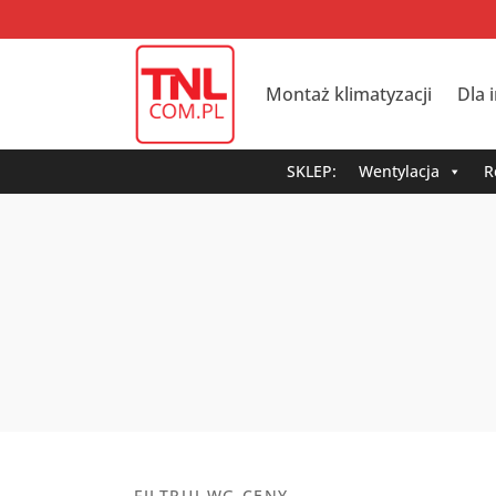
Montaż klimatyzacji
Dla 
SKLEP:
Wentylacja
R
FILTRUJ WG CENY