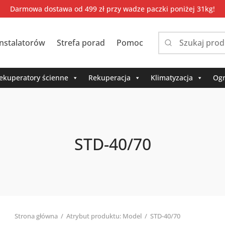
Darmowa dostawa od 499 zł przy wadze paczki poniżej 31kg!
instalatorów
Strefa porad
Pomoc
Narrow
by
category:
ekuperatory ścienne
Rekuperacja
Klimatyzacja
Ogr
STD-40/70
Strona główna
/
Atrybut produktu: Model
/
STD-40/70