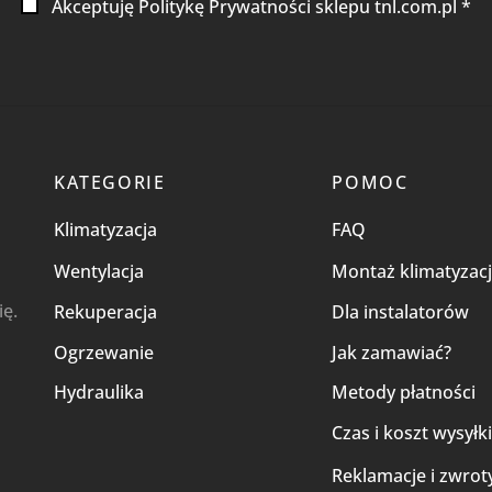
Akceptuję Politykę Prywatności sklepu tnl.com.pl *
KATEGORIE
POMOC
Klimatyzacja
FAQ
Wentylacja
Montaż klimatyzacj
ię.
Rekuperacja
Dla instalatorów
Ogrzewanie
Jak zamawiać?
Hydraulika
Metody płatności
Czas i koszt wysyłk
Reklamacje i zwrot