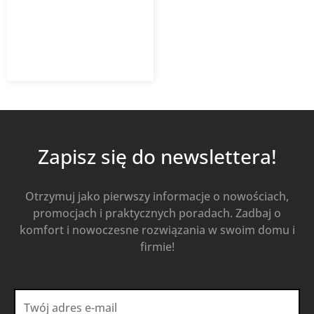
404,56
zł
z VAT
Od
Kup Teraz
Zapisz się do newslettera!
Otrzymuj jako pierwszy informacje o nowościach,
promocjach i praktycznych poradach. Zadbaj o
komfort i nowoczesne rozwiązania w swoim domu i
firmie!