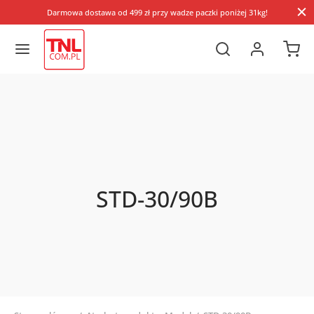
Darmowa dostawa od 499 zł przy wadze paczki poniżej 31kg!
STD-30/90B