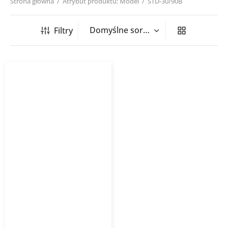
Strona główna
/
Atrybut produktu: Model
/
STD-30/90B
Filtry
Grzejnik łazienkowy
STANDARD 3D
INSTALPROJEKT