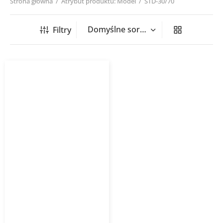
Strona główna
/
Atrybut produktu: Model
/
STD-30/70
Filtry
Grzejnik łazienkowy
STANDARD 3D
INSTALPROJEKT