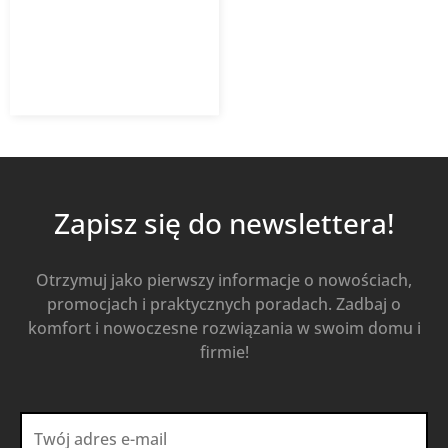
404,56
zł
z VAT
Od
Kup Teraz
Zapisz się do newslettera!
Otrzymuj jako pierwszy informacje o nowościach,
promocjach i praktycznych poradach. Zadbaj o
komfort i nowoczesne rozwiązania w swoim domu i
firmie!