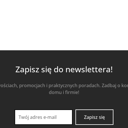
Kup Teraz
Zapisz się do newslettera!
wościach, promocjach i praktycznych poradach. Zadbaj o k
domu i firmie!