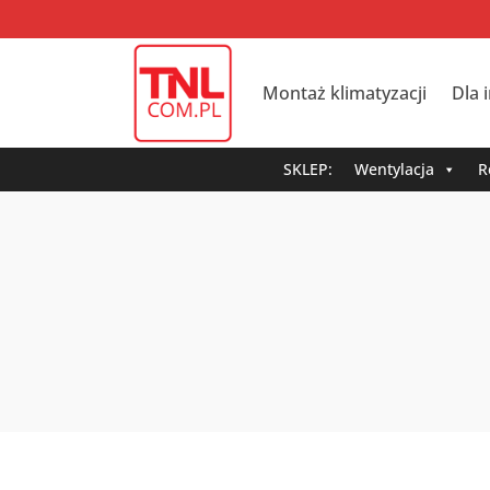
Montaż klimatyzacji
Dla 
SKLEP:
Wentylacja
R