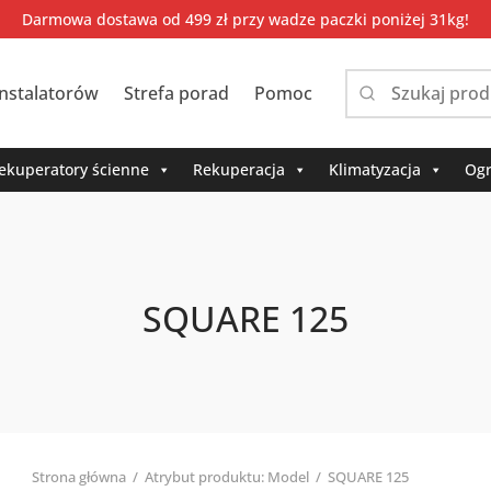
Darmowa dostawa od 499 zł przy wadze paczki poniżej 31kg!
instalatorów
Strefa porad
Pomoc
Narrow
by
category:
ekuperatory ścienne
Rekuperacja
Klimatyzacja
Ogr
SQUARE 125
Strona główna
/
Atrybut produktu: Model
/
SQUARE 125