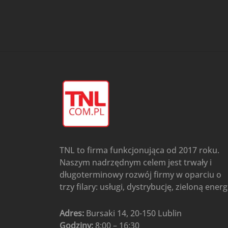
przypodłogowo-sufitowe
Gree
(6)
Klimatyzatory przenośne
(4)
Klimatyzatory przenośne
AIWA
(4)
Klimatyzatory ścienne
(104)
Klimatyzatory ścienne AlpicAir
(1)
Klimatyzatory ścienne
Gree
(50)
Klimatyzatory Ścienne Mistral
(1)
Klimatyzatory ścienne
TNL to firma funkcjonująca od 2017 roku.
multi-split
(3)
Naszym nadrzędnym celem jest trwały i
Klimatyzatory ścienne
długoterminowy rozwój firmy w oparciu o
Rotenso
(48)
trzy filary: usługi, dystrybucję, zieloną energ
Klimatyzatory ścienne TCL
(1)
Ogrzewanie
(48)
Adres:
Bursaki 14, 20-150 Lublin
Godziny:
8:00 – 16:30
Akcesoria grzewcze
(6)