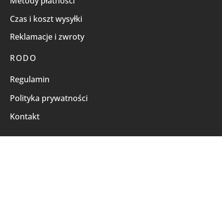
Metody płatności
Czas i koszt wysyłki
Reklamacje i zwroty
RODO
Regulamin
Polityka prywatności
Kontakt
© 2026All rights reserved by TNL.
Powered by
e-como.pl
Płatności online obsługują:
FILTRUJ WG CENY