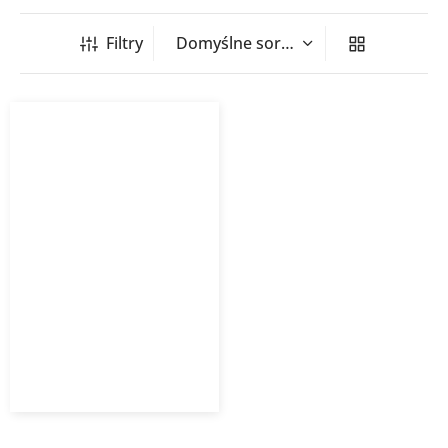
Filtry
Klimatyzator ścienny
Soyal GREE
4 907,70
zł
Od
3 190,01
zł
z VAT
Kup Teraz