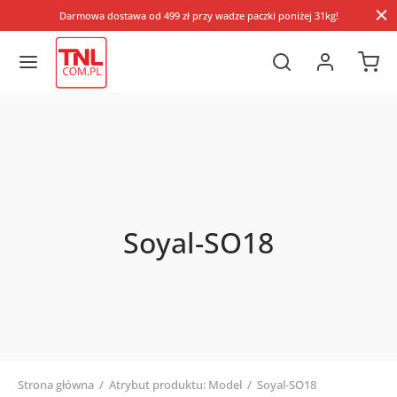
Darmowa dostawa od 499 zł przy wadze paczki poniżej 31kg!
Soyal-SO18
Strona główna
/
Atrybut produktu: Model
/
Soyal-SO18