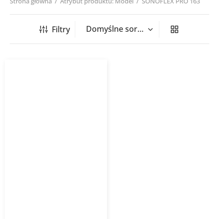
Strona główna
/
Atrybut produktu: Model
/
SONOFLEX PRO 163
Filtry
Przewód elastyczny
izolowany termicznie i
akustycznie SONOFLEX