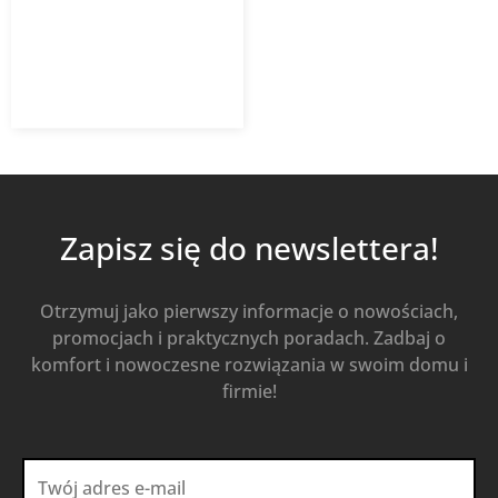
PRO
127,55
zł
202,46
zł
z VAT
Od
Kup Teraz
Zapisz się do newslettera!
Otrzymuj jako pierwszy informacje o nowościach,
promocjach i praktycznych poradach. Zadbaj o
komfort i nowoczesne rozwiązania w swoim domu i
firmie!