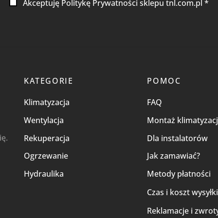
Akceptuję Politykę Prywatności sklepu tnl.com.pl *
KATEGORIE
POMOC
Klimatyzacja
FAQ
Wentylacja
Montaż klimatyzacj
ię.
Rekuperacja
Dla instalatorów
Ogrzewanie
Jak zamawiać?
Hydraulika
Metody płatności
Czas i koszt wysyłk
Reklamacje i zwrot