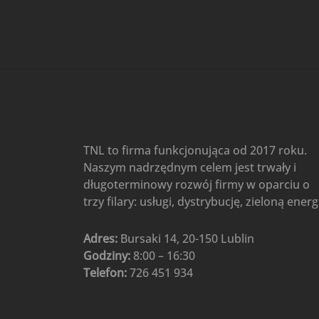
Gree
(6)
Klimatyzatory przenośne
(4)
Klimatyzatory przenośne
AIWA
(4)
Klimatyzatory ścienne
(104)
Klimatyzatory ścienne AlpicAir
(1)
Klimatyzatory ścienne
TNL to firma funkcjonująca od 2017 roku.
Gree
(50)
Naszym nadrzędnym celem jest trwały i
Klimatyzatory Ścienne Mistral
długoterminowy rozwój firmy w oparciu o
(1)
Klimatyzatory ścienne
trzy filary: usługi, dystrybucję, zieloną energ
multi-split
(3)
Klimatyzatory ścienne
Adres:
Bursaki 14, 20-150 Lublin
Rotenso
(48)
Godziny:
8:00 – 16:30
Klimatyzatory ścienne TCL
(1)
Telefon:
726 451 934
Ogrzewanie
(48)
Akcesoria grzewcze
(6)