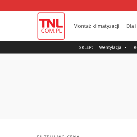
Montaż klimatyzacji
Dla 
SKLEP:
Wentylacja
R
FILTRUJ WG CENY