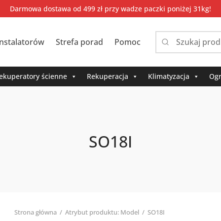
Darmowa dostawa od 499 zł przy wadze paczki poniżej 31kg!
instalatorów
Strefa porad
Pomoc
Narrow
by
category:
ekuperatory ścienne
Rekuperacja
Klimatyzacja
Ogr
SO18I
Strona główna
/
Atrybut produktu: Model
/
SO18I