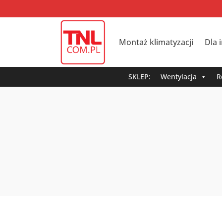
Montaż klimatyzacji
Dla 
SKLEP:
Wentylacja
R