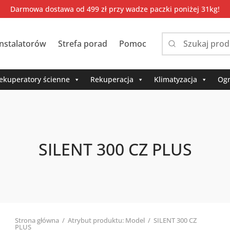
Darmowa dostawa od 499 zł przy wadze paczki poniżej 31kg!
instalatorów
Strefa porad
Pomoc
Narrow
by
category:
ekuperatory ścienne
Rekuperacja
Klimatyzacja
Ogr
SILENT 300 CZ PLUS
Strona główna
/
Atrybut produktu: Model
/
SILENT 300 CZ
PLUS