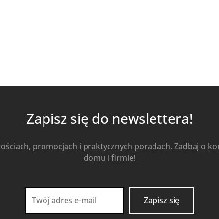
Kup Teraz
Zapisz się do newslettera!
wościach, promocjach i praktycznych poradach. Zadbaj o k
domu i firmie!