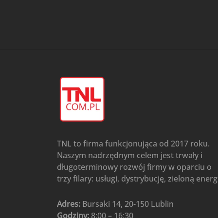
przypodłogowo-sufitowe
Gree
(6)
Klimatyzatory przenośne
(4)
Klimatyzatory przenośne
AIWA
(4)
Klimatyzatory ścienne
(104)
Klimatyzatory ścienne AlpicAir
(1)
Klimatyzatory ścienne
Gree
(50)
Klimatyzatory Ścienne Mistral
(1)
Klimatyzatory ścienne
TNL to firma funkcjonująca od 2017 roku.
multi-split
(3)
Naszym nadrzędnym celem jest trwały i
Klimatyzatory ścienne
długoterminowy rozwój firmy w oparciu o
Rotenso
(48)
trzy filary: usługi, dystrybucję, zieloną energ
Klimatyzatory ścienne TCL
(1)
Ogrzewanie
(48)
Adres:
Bursaki 14, 20-150 Lublin
Godziny:
8:00 – 16:30
Akcesoria grzewcze
(6)