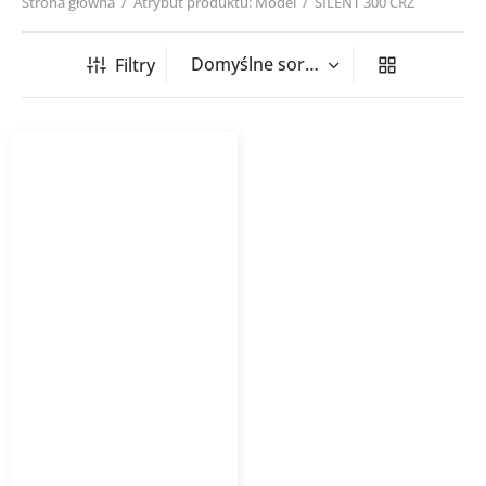
Strona główna
/
Atrybut produktu: Model
/
SILENT 300 CRZ
Filtry
Wentylator łazienkowy
SILENT VENTURE
INDUSTRIES