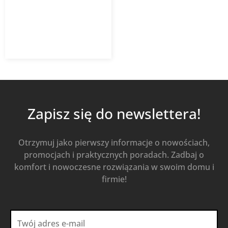
300,74
zł
400,98
zł
z VAT
Od
Kup Teraz
Zapisz się do newslettera!
Otrzymuj jako pierwszy informacje o nowościach,
promocjach i praktycznych poradach. Zadbaj o
komfort i nowoczesne rozwiązania w swoim domu i
firmie!