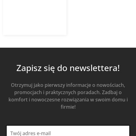
300,74
zł
400,98
zł
z VAT
Od
Kup Teraz
Zapisz się do newslettera!
Otrzymuj jako pierwszy informacje o nowościach,
promocjach i praktycznych poradach. Zadbaj o
komfort i nowoczesne rozwiązania w swoim domu i
firmie!