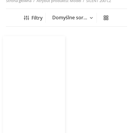
Strona główna
/
Atrybut produktu: Model
/
SILENT 200 CZ
Filtry
Wentylator łazienkowy
SILENT VENTURE
INDUSTRIES