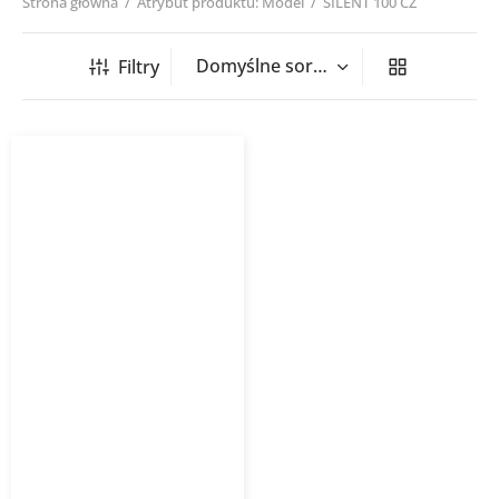
Strona główna
/
Atrybut produktu: Model
/
SILENT 100 CZ
Filtry
Wentylator łazienkowy
SILENT VENTURE
INDUSTRIES