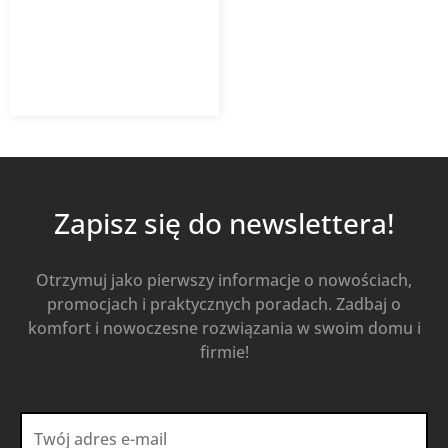
300,74
zł
400,98
zł
z VAT
Od
Kup Teraz
Zapisz się do newslettera!
Otrzymuj jako pierwszy informacje o nowościach,
promocjach i praktycznych poradach. Zadbaj o
komfort i nowoczesne rozwiązania w swoim domu i
firmie!