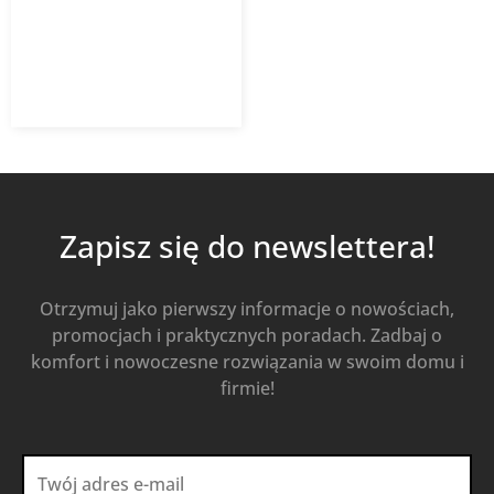
300,74
zł
400,98
zł
z VAT
Od
Kup Teraz
Zapisz się do newslettera!
Otrzymuj jako pierwszy informacje o nowościach,
promocjach i praktycznych poradach. Zadbaj o
komfort i nowoczesne rozwiązania w swoim domu i
firmie!