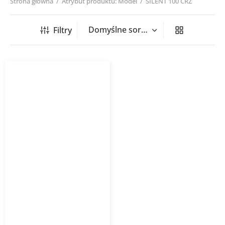
Strona główna
/
Atrybut produktu: Model
/
SILENT 100 CRZ
Filtry
Wentylator łazienkowy
SILENT VENTURE
INDUSTRIES