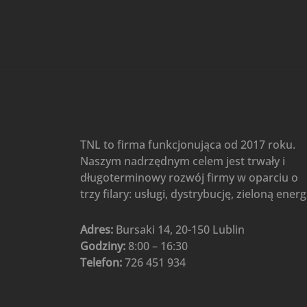
Gree
(6)
Klimatyzatory przenośne
(4)
Klimatyzatory przenośne
AIWA
(4)
Klimatyzatory ścienne
(104)
Klimatyzatory ścienne AlpicAir
(1)
Klimatyzatory ścienne
TNL to firma funkcjonująca od 2017 roku.
Gree
(50)
Naszym nadrzędnym celem jest trwały i
Klimatyzatory Ścienne Mistral
długoterminowy rozwój firmy w oparciu o
(1)
Klimatyzatory ścienne
trzy filary: usługi, dystrybucję, zieloną energ
multi-split
(3)
Klimatyzatory ścienne
Adres:
Bursaki 14, 20-150 Lublin
Rotenso
(48)
Godziny:
8:00 – 16:30
Klimatyzatory ścienne TCL
(1)
Telefon:
726 451 934
Ogrzewanie
(48)
Akcesoria grzewcze
(6)