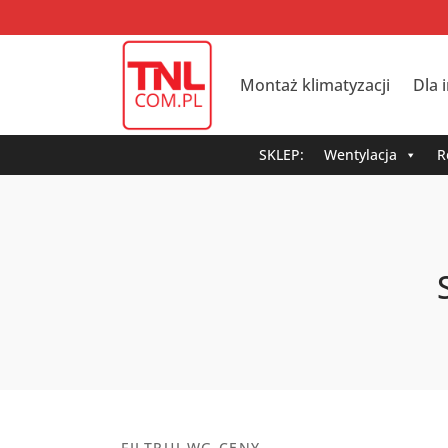
Montaż klimatyzacji
Dla 
SKLEP:
Wentylacja
R
FILTRUJ WG CENY