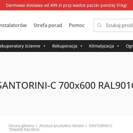
Darmowa dostawa od 499 zł przy wadze paczki poniżej 31kg!
instalatorów
Strefa porad
Pomoc
Narrow
by
category:
ekuperatory ścienne
Rekuperacja
Klimatyzacja
Ogr
SANTORINI-C 700x600 RAL901
Strona główna
/
Atrybut produktu: Model
/
SANTORINI-C
700x600 RAL9016