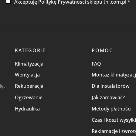
Akceptuję Politykę Prywatności sklepu tnl.com.pl *
KATEGORIE
POMOC
Klimatyzacja
FAQ
Wentylacja
Montaż klimatyzacj
ię.
Rekuperacja
Dla instalatorów
Ogrzewanie
Jak zamawiać?
Hydraulika
Metody płatności
Czas i koszt wysyłk
Reklamacje i zwrot