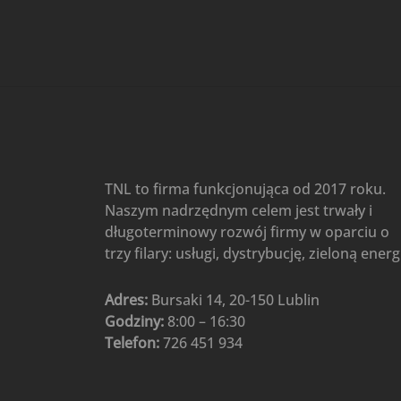
Gree
(6)
Klimatyzatory przenośne
(4)
Klimatyzatory przenośne
AIWA
(4)
Klimatyzatory ścienne
(104)
Klimatyzatory ścienne AlpicAir
(1)
Klimatyzatory ścienne
TNL to firma funkcjonująca od 2017 roku.
Gree
(50)
Naszym nadrzędnym celem jest trwały i
Klimatyzatory Ścienne Mistral
długoterminowy rozwój firmy w oparciu o
(1)
Klimatyzatory ścienne
trzy filary: usługi, dystrybucję, zieloną energ
multi-split
(3)
Klimatyzatory ścienne
Adres:
Bursaki 14, 20-150 Lublin
Rotenso
(48)
Godziny:
8:00 – 16:30
Klimatyzatory ścienne TCL
(1)
Telefon:
726 451 934
Ogrzewanie
(48)
Akcesoria grzewcze
(6)