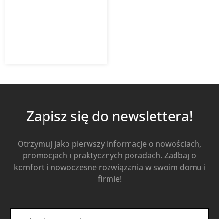
RAL9016
701,12
zł
z VAT
Od
Kup Teraz
Zapisz się do newslettera!
Otrzymuj jako pierwszy informacje o nowościach,
promocjach i praktycznych poradach. Zadbaj o
komfort i nowoczesne rozwiązania w swoim domu i
firmie!