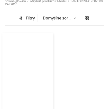
Strona główna
/
Atrybut produktu: Model
/
SANTORINI-C 700x500
RAL9016
Filtry
Grzejnik łazienkowy
SANTORINI-C PURMO