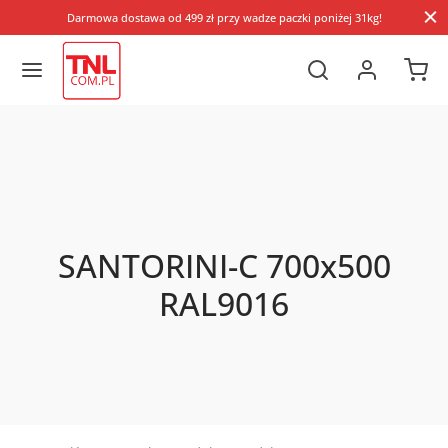
Darmowa dostawa od 499 zł przy wadze paczki poniżej 31kg!
SANTORINI-C 700x500
RAL9016