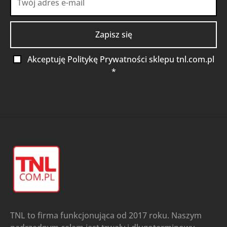
Akceptuję Politykę Prywatności sklepu tnl.com.pl
*
TNL to firma funkcjonująca od 2017 roku. Naszym