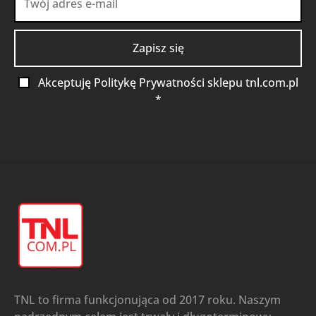
Akceptuję Politykę Prywatności sklepu tnl.com.pl
*
TNL to firma funkcjonująca od 2017 roku. Naszym