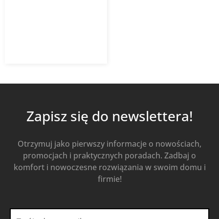
RAL9016
701,12
zł
z VAT
Od
Kup Teraz
Zapisz się do newslettera!
Otrzymuj jako pierwszy informacje o nowościach,
promocjach i praktycznych poradach. Zadbaj o
komfort i nowoczesne rozwiązania w swoim domu i
firmie!