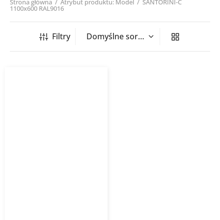
Strona główna
/
Atrybut produktu: Model
/
SANTORINI-C
1100x600 RAL9016
Filtry
Grzejnik łazienkowy
SANTORINI-C PURMO