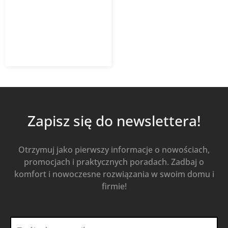
RAL9016
632,18
zł
z VAT
Od
Kup Teraz
Zapisz się do newslettera!
Otrzymuj jako pierwszy informacje o nowościach,
promocjach i praktycznych poradach. Zadbaj o
komfort i nowoczesne rozwiązania w swoim domu i
firmie!