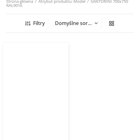
Strona główna
/
Atrybut produktu: Model
/
SANTORINI 700x750
RAL9016
Filtry
Grzejnik łazienkowy
SANTORINI PURMO