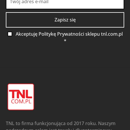
Akceptuję Politykę Prywatności sklepu tnl.com.pl
*
TNL to firma funkcjonująca od 2017 roku. Naszym