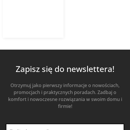
RAL9016
632,18
zł
z VAT
Od
Kup Teraz
Zapisz się do newslettera!
Otrzymuj jako pierwszy informacje o nowościach,
promocjach i praktycznych poradach. Zadbaj o
komfort i nowoczesne rozwiązania w swoim domu i
firmie!