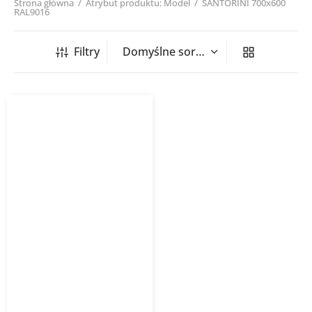
Strona główna
/
Atrybut produktu: Model
/
SANTORINI 700x600
RAL9016
Filtry
Grzejnik łazienkowy
SANTORINI PURMO