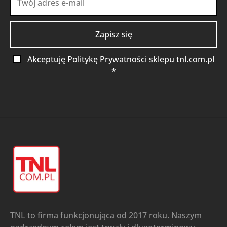
Akceptuję Politykę Prywatności sklepu tnl.com.pl
*
TNL to firma funkcjonująca od 2017 roku. Naszym